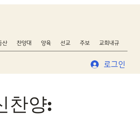
동산
찬양대
양육
선교
주보
교회내규
로그인
신찬양: