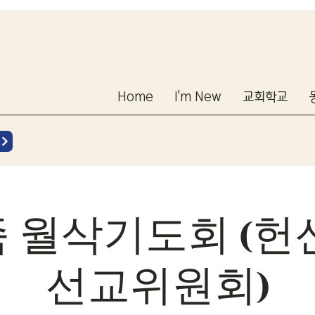
Home
I'm New
교회학교
 월삭기도회 (헌
선교위원회)