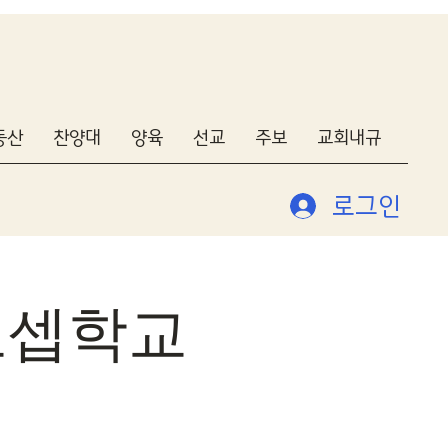
동산
찬양대
양육
선교
주보
교회내규
로그인
요셉학교