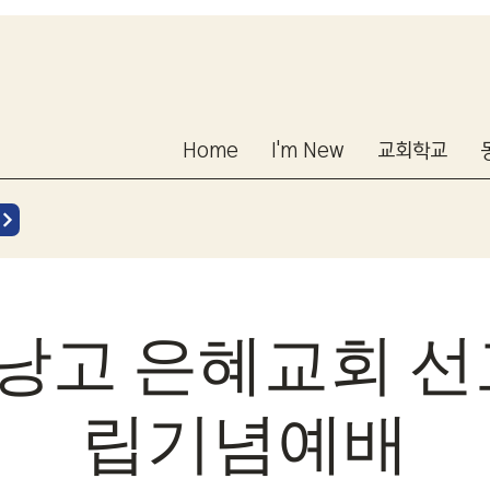
Home
I'm New
교회학교
낭고 은혜교회 선교
립기념예배