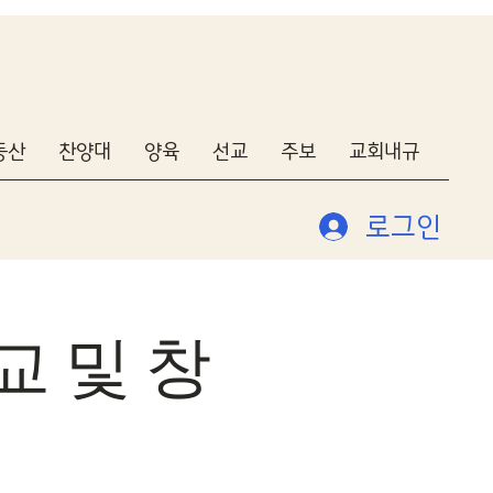
동산
찬양대
양육
선교
주보
교회내규
로그인
 및 창