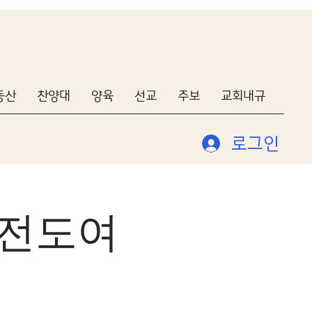
동산
찬양대
양육
선교
주보
교회내규
로그인
) 전도여