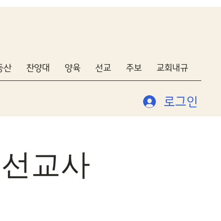
동산
찬양대
양육
선교
주보
교회내규
로그인
순호선교사