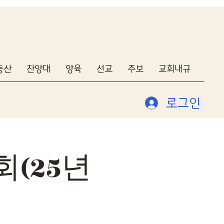
동산
찬양대
양육
선교
주보
교회내규
로그인
회(25년