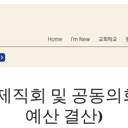
Home
I'm New
교회학교
제직회 및 공동의
예산 결산)